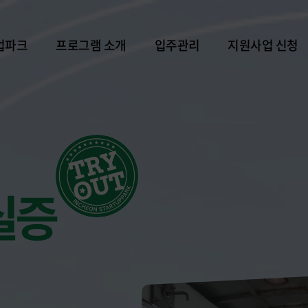
업파크
프로그램 소개
입주관리
지원사업 신청
소개
한 눈에 보기
입주개요
파크 지원사업
생태계 활성화
입주신청
파크 행사
실증
실증
입주기업 소개
파크 후속지원
투자
입주기업 성과
빅데이터/AI 신청
글로벌
공간 예약
기타 사업 홍보