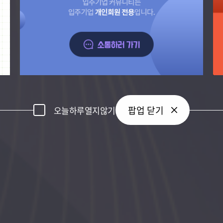
팝업 닫기
오늘하루열지않기